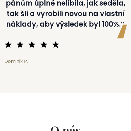
pánům úplně nelíbila, jak seděla,
tak šli a vyrobili novou na vlastní
náklady, aby výsledek byl 100%.’’
D
Dominik P.
O nás