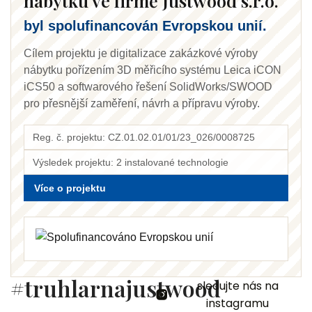
nábytku ve firmě Justwood s.r.o.
byl spolufinancován Evropskou unií.
Cílem projektu je digitalizace zakázkové výroby
nábytku pořízením 3D měřicího systému Leica iCON
iCS50 a softwarového řešení SolidWorks/SWOOD
pro přesnější zaměření, návrh a přípravu výroby.
Reg. č. projektu: CZ.01.02.01/01/23_026/0008725
Výsledek projektu: 2 instalované technologie
Více o projektu
#truhlarnajustwood
sledujte nás na
instagramu